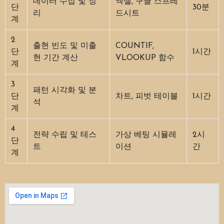
데이터 수집 및 정
엑셀, 구글 스프레
단
30분
리
드시트
계
2
출현 빈도 및 미출
COUNTIF,
단
1시간
현 기간 계산
VLOOKUP 함수
계
3
패턴 시각화 및 분
단
차트, 피벗 테이블
1시간
석
계
4
전략 수립 및 테스
가상 베팅 시뮬레
2시
단
트
이션
간
계