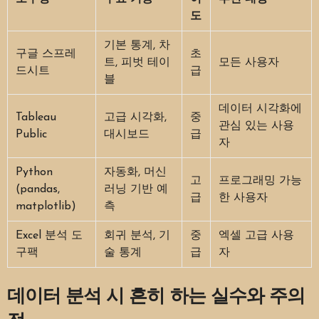
도
기본 통계, 차
구글 스프레
초
트, 피벗 테이
모든 사용자
드시트
급
블
데이터 시각화에
Tableau
고급 시각화,
중
관심 있는 사용
Public
대시보드
급
자
Python
자동화, 머신
고
프로그래밍 가능
(pandas,
러닝 기반 예
급
한 사용자
matplotlib)
측
Excel 분석 도
회귀 분석, 기
중
엑셀 고급 사용
구팩
술 통계
급
자
데이터 분석 시 흔히 하는 실수와 주의