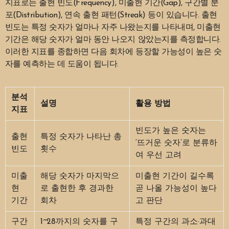
지표로는 출현 빈도(Frequency), 미출현 기간(Gap), 구간별 분
포(Distribution), 연속 출현 패턴(Streak) 등이 있습니다. 출현
빈도는 특정 숫자가 얼마나 자주 나왔는지를 나타내며, 미출현
기간은 해당 숫자가 얼마 동안 나오지 않았는지를 측정합니다.
이러한 지표를 종합하면 다음 회차에 등장할 가능성이 높은 숫
자를 예측하는 데 도움이 됩니다.
분석
설명
활용 방법
지표
빈도가 높은 숫자는
출현
특정 숫자가 나타난 총
‘뜨거운 숫자’로 분류하
빈도
횟수
여 우선 고려
미출
해당 숫자가 마지막으
미출현 기간이 길수록
현
로 출현한 후 경과한
곧 나올 가능성이 높다
기간
회차
고 판단
구간
1~28까지의 숫자를 구
특정 구간의 과소·과대