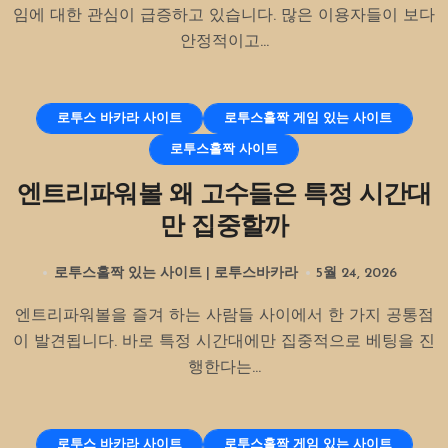
임에 대한 관심이 급증하고 있습니다. 많은 이용자들이 보다
안정적이고...
로투스 바카라 사이트
로투스홀짝 게임 있는 사이트
로투스홀짝 사이트
엔트리파워볼 왜 고수들은 특정 시간대
만 집중할까
로투스홀짝 있는 사이트 | 로투스바카라
5월 24, 2026
엔트리파워볼을 즐겨 하는 사람들 사이에서 한 가지 공통점
이 발견됩니다. 바로 특정 시간대에만 집중적으로 베팅을 진
행한다는...
로투스 바카라 사이트
로투스홀짝 게임 있는 사이트