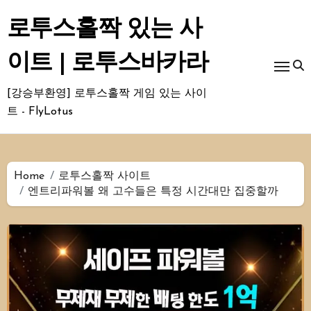
Skip
to
로투스홀짝 있는 사
content
이트 | 로투스바카라
[강승부환영] 로투스홀짝 게임 있는 사이
트 - FlyLotus
Home
로투스홀짝 사이트
엔트리파워볼 왜 고수들은 특정 시간대만 집중할까