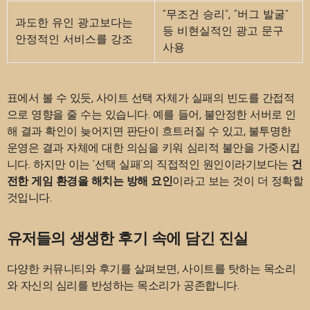
“무조건 승리”, “버그 발굴”
과도한 유인 광고보다는
등 비현실적인 광고 문구
안정적인 서비스를 강조
사용
표에서 볼 수 있듯, 사이트 선택 자체가 실패의 빈도를 간접적
으로 영향을 줄 수는 있습니다. 예를 들어, 불안정한 서버로 인
해 결과 확인이 늦어지면 판단이 흐트러질 수 있고, 불투명한
운영은 결과 자체에 대한 의심을 키워 심리적 불안을 가중시킵
니다. 하지만 이는 ‘선택 실패’의 직접적인 원인이라기보다는
건
전한 게임 환경을 해치는 방해 요인
이라고 보는 것이 더 정확할
것입니다.
유저들의 생생한 후기 속에 담긴 진실
다양한 커뮤니티와 후기를 살펴보면, 사이트를 탓하는 목소리
와 자신의 심리를 반성하는 목소리가 공존합니다.