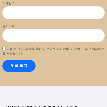
이메일
*
웹사이트
다음 번 댓글 작성을 위해 이 브라우저에 이름, 이메일, 그리고 웹사이트
를 저장합니다.