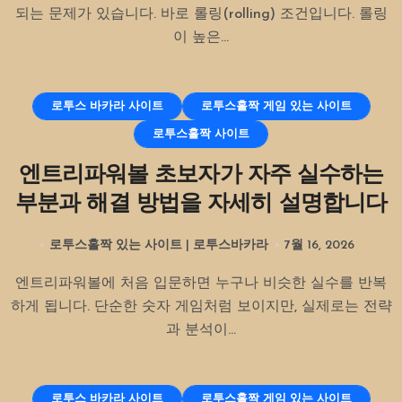
되는 문제가 있습니다. 바로 롤링(rolling) 조건입니다. 롤링
이 높은...
로투스 바카라 사이트
로투스홀짝 게임 있는 사이트
로투스홀짝 사이트
엔트리파워볼 초보자가 자주 실수하는
부분과 해결 방법을 자세히 설명합니다
로투스홀짝 있는 사이트 | 로투스바카라
7월 16, 2026
엔트리파워볼에 처음 입문하면 누구나 비슷한 실수를 반복
하게 됩니다. 단순한 숫자 게임처럼 보이지만, 실제로는 전략
과 분석이...
로투스 바카라 사이트
로투스홀짝 게임 있는 사이트