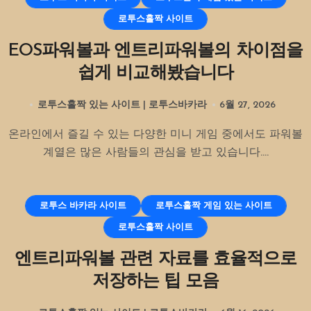
로투스홀짝 사이트
EOS파워볼과 엔트리파워볼의 차이점을
쉽게 비교해봤습니다
로투스홀짝 있는 사이트 | 로투스바카라
6월 27, 2026
온라인에서 즐길 수 있는 다양한 미니 게임 중에서도 파워볼
계열은 많은 사람들의 관심을 받고 있습니다....
로투스 바카라 사이트
로투스홀짝 게임 있는 사이트
로투스홀짝 사이트
엔트리파워볼 관련 자료를 효율적으로
저장하는 팁 모음