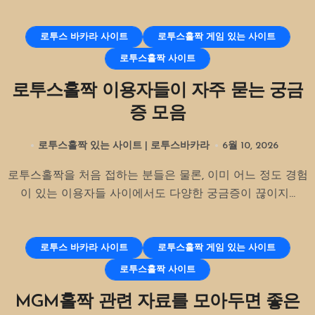
로투스 바카라 사이트
로투스홀짝 게임 있는 사이트
로투스홀짝 사이트
로투스홀짝 이용자들이 자주 묻는 궁금
증 모음
로투스홀짝 있는 사이트 | 로투스바카라
6월 10, 2026
로투스홀짝을 처음 접하는 분들은 물론, 이미 어느 정도 경험
이 있는 이용자들 사이에서도 다양한 궁금증이 끊이지...
로투스 바카라 사이트
로투스홀짝 게임 있는 사이트
로투스홀짝 사이트
MGM홀짝 관련 자료를 모아두면 좋은